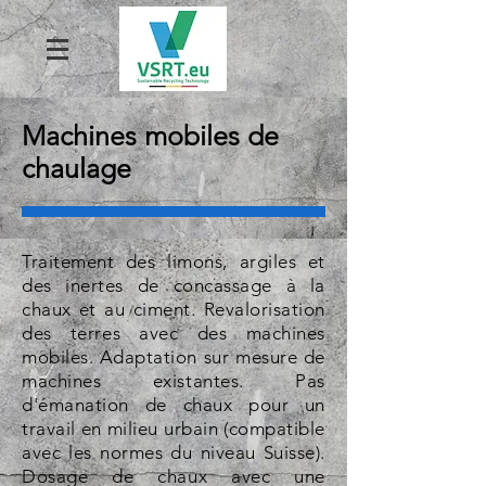
Machines mobiles de
chaulage
Traitement des limons, argiles et
des inertes de concassage à la
chaux et au ciment. Revalorisation
des terres avec des machines
mobiles. Adaptation sur mesure de
machines existantes. Pas
d'émanation de chaux pour un
travail en milieu urbain (compatible
avec les normes du niveau Suisse).
Dosage de chaux avec une