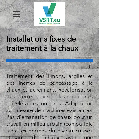
Installations fixes de
traitement à la chaux
Traitement des limons, argiles et
des inertes de concassage à la
chaux et au ciment. Revalorisation
des terres avec des machines
transférables ou fixes. Adaptation
sur mesure de machines existantes.
Pas d'émanation de chaux pour un
travail en milieu urbain (compatible
avec les normes du niveau Suisse).
Dosage de chaux avec une